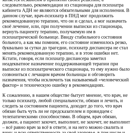
следовательно, рекомендации из стационара для психиатра
кабинета АДН не являются обязательными для исполнения. В
данном случае, врач-психиатр в ПНД мог продолжить
рекомендованную терапию, что он и сделал, а мог назначить
своё лечение, или, при получении выписки из стационара,
вернуть пациенту терапию, получаемую им в
психиатрической больнице. Ввиду стабильного состояния
больного, а как мы помним, его состояние изменилось резко,
буквально за сутки до трагедии, психиатр диспансера не стал
менять рекомендованную терапию, и в этом ошибки нет.
Кстати, говоря, если психиатр диспансера заметил
неадекватное назначение поддерживающей терапии при
выписке из психиатрического стационара, то ему нужно было
созвониться с лечащим врачом больницы и обговорить
назначения, чтобы исключить так называемый «человеческий
фактор» и техническую ошибку в рекомендациях.
К сожалению, в нашем обществе бытует мнение, что врач, не
только психиатр, любой специальности, обязан и лечить, и
следить за состоянием пациента, доходит до того, что врач
обязан быть чуть ли не предсказателем и провидцем с
телепатическими способностями. В общем, врач обязан,
должен, а пациент захочет, выполнит, не захочет, не выполнит
– всё равно врач за всё в ответе, и на него можно свалить и
вину, и всю ответственность за своё здоровье, в том числе и