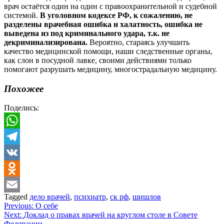
врач остаётся один на один с правоохранительной и судебной
системой.
В уголовном кодексе РФ, к сожалению, не
разделены врачебная ошибка и халатность, ошибка не
выведена из под криминального удара, т.к. не
декриминализирована.
Вероятно, стараясь улучшить
качество медицинской помощи, наши следственные органы,
как слон в посудной лавке, своими действиями только
помогают разрушать медицину, многострадальную медицину.
Похожее
Поделись:
WhatsApp
Telegram
VK
Odnoklassniki
Tagged
дело врачей
,
психиатр
,
ск рф
,
шишлов
Email
Навигация
Previous:
О себе
Next:
Доклад о правах врачей на круглом столе в Совете
по
Федерации