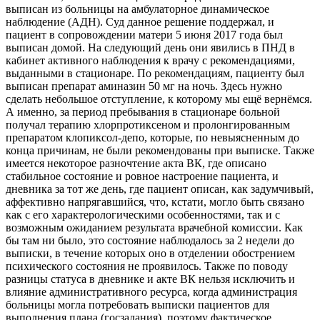
выписан из больницы на амбулаторное динамическое
наблюдение (АДН). Суд данное решение поддержал, и
пациент в сопровождении матери 5 июня 2017 года был
выписан домой. На следующий день они явились в ПНД в
кабинет активного наблюдения к врачу с рекомендациями,
выданными в стационаре. По рекомендациям, пациенту был
выписан препарат аминазин 50 мг на ночь. Здесь нужно
сделать небольшое отступление, к которому мы ещё вернёмся.
А именно, за период пребывания в стационаре больной
получал терапию хлорпротиксеном и пролонгированным
препаратом клопиксол-депо, которые, по невыясненным до
конца причинам, не были рекомендованы при выписке. Также
имеется некоторое разночтение акта ВК, где описано
стабильное состояние и ровное настроение пациента, и
дневника за тот же день, где пациент описан, как задумчивый,
аффективно напрягавшийся, что, кстати, могло быть связано
как с его характерологическими особенностями, так и с
возможным ожиданием результата врачебной комиссии. Как
бы там ни было, это состояние наблюдалось за 2 недели до
выписки, в течение которых оно в отделении обострением
психического состояния не проявилось. Также по поводу
разницы статуса в дневнике и акте ВК нельзя исключить и
влияние административного ресурса, когда администрация
больницы могла потребовать выписки пациентов для
выполнения плана (госзадания), поэтому фактическое