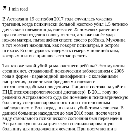
Estimated
1 min read
read
time
В Астрахани 19 сентября 2017 года случилась ужасная
трагедия, когда психически больной жестоко убил 1,5 летнюю
дочь своей племянницы, нанеся ей 25 ножевых ранений и
практически отделив голову от тела, а также нанёс удар
ножом матери, пытавшейся спасти своего ребёнка. Мужчина
в тот момент находился, как говорят психиатры, в остром
психозе. Его не удалось задержать семерым полицейским,
которым в итоге пришлось его застрелить.
Так кто же такой убийца малолетнего ребёнка? Это мужчина
средних лет, страдающий психическим заболеванием с 2006
года в форме «параноидной шизофрении» с колебаниями
настроения, различными бредовыми идеями и
психопатоподобным поведением. Пациент состоял на учёте в
ПНД (психоневрологический диспансер). В 2011 году по
решению Астраханского суда бы помещён в психиатрическую
больницу специализированного типа с интенсивным
наблюдением г. Волгограда в связи с убийством человека. В
данной больнице находился до мая 2016 года, после чего в
виду стабильного психического состояния был переведён в
Астраханскую психиатрическую специализированную
больницу для продолжения лечения. При поступлении в