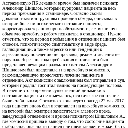
Астраханскую ПБ лечащим врачом был назначен психиатр
Александр Шишлов, который курировал пациента за весь
период пребывания в стационаре. Согласно своим
должностным инструкциям проводил обходы, описывал в
истории болезни психическое состояние пациента,
корректировал терапию при необходимости, т.е. выполнял
обычную врачебную работу психиатра в стационаре. Нужно
отметить, что за период пребывания в отделении пациент был
спокоен, психотическую симптоматику в виде бреда,
галлюцинаций, а также агрессию или тенденций к
агрессивному поведению не проявлял, режим отделения не
нарушал. Через полгода пребывания в отделении был
представлен лечащим врачом-психиатром Александром
Шишловым был представлен на врачебную комиссию,
рекомендовавшую продолжить лечение пациента в
отделении. Акт комиссии с заключением был отправлен в суд,
который продлил госпитализацию на последующие полгода.
В течение этого времени существенной динамики в
состоянии пациента не отмечалось, психическое состояние
было стабильным. Согласно закона через полгода 22 мая 2017
года пациент вновь был представлен на врачебную комиссию,
на которой был осмотрен заместителем главного врача,
заведующей отделением и врачом-психиатром Шишловым А.,
где комиссия пришла к выводу о том, что состояние пациента
стабильное, опасности пациент не представляет и может быть