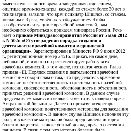
заместитель главного врача и заведующая отделением,
опытные врачи-психиатры, каждый со стажем более 30 лет в
психиатрии, заявили, что врач-психиатр Шишлов, со стажем,
меньшим в 3 раза, «ввёл их в заблуждение». Чтобы
разобраться в ситуации с врачебной комиссией, нам
необходимо обратиться к приказам минздрава России. Речь
идёт о
приказе Минздравсоцразвития России от 5 мая 2012
г. N 502н «Об утверждении порядка создания и
деятельности врачебной комиссии медицинской
организации»
. Зарегистрирован в Минюсте РФ 9 июня 2012
г., регистрационный номер 24516. Приказ, на самом деле,
небольшой, и именно он регламентирует работу всех
врачебных комиссий, в том числе, психиатрических. Глава
приказа «III. Порядок создания и деятельности врачебной
комиссии» говорит нам о том, что председатель врачебной
комиссии несёт ответственность за деятельность врачебной
комиссии, своевременность, обоснованность и объективность
принятых решений врачебной комиссии. В данном случае
председателем комиссии являлся заместитель главного врача
Астраханской больницы. Далее по приказу: «секретарь
врачебной комиссии подготавливает материалы для заседания
врачебной комиссии». В данном случае Шишлов исполнял эту
роль, и в качестве материалов была представлена история
болезни пациента, а также устный доклад врача о состоянии
пациента. В связи с тем, что история болезни была