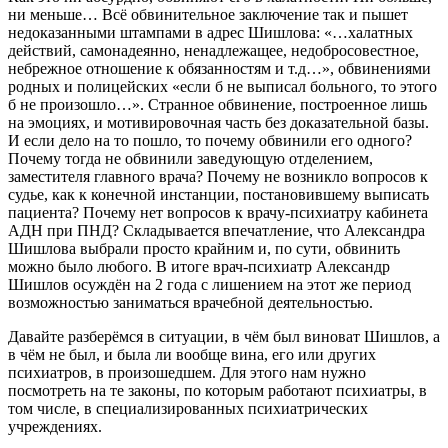
ни меньше… Всё обвинительное заключение так и пышет
недоказанными штампами в адрес Шишлова: «…халатных
действий, самонадеянно, ненадлежащее, недобросовестное,
небрежное отношение к обязанностям и т.д…», обвинениями
родных и полицейских «если б не выписал больного, то этого
б не произошло…». Странное обвинение, построенное лишь
на эмоциях, и мотивировочная часть без доказательной базы.
И если дело на то пошло, то почему обвинили его одного?
Почему тогда не обвинили заведующую отделением,
заместителя главного врача? Почему не возникло вопросов к
судье, как к конечной инстанции, постановившему выписать
пациента? Почему нет вопросов к врачу-психиатру кабинета
АДН при ПНД? Складывается впечатление, что Александра
Шишлова выбрали просто крайним и, по сути, обвинить
можно было любого. В итоге врач-психиатр Александр
Шишлов осуждён на 2 года с лишением на этот же период
возможностью заниматься врачебной деятельностью.
Давайте разберёмся в ситуации, в чём был виноват Шишлов, а
в чём не был, и была ли вообще вина, его или других
психиатров, в произошедшем. Для этого нам нужно
посмотреть на те законы, по которым работают психиатры, в
том числе, в специализированных психиатрических
учреждениях.