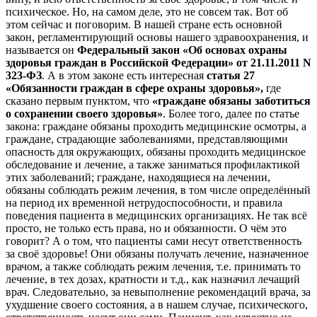
психическое. Но, на самом деле, это не совсем так. Вот об
этом сейчас и поговорим. В нашей стране есть основной
закон, регламентирующий основы нашего здравоохранения, и
называется он
Федеральный закон «Об основах охраны
здоровья граждан в Российской Федерации» от 21.11.2011 N
323-ФЗ
. А в этом законе есть интересная
статья 27
«Обязанности граждан в сфере охраны здоровья»,
где
сказано первым пунктом, что
«граждане обязаны заботиться
о сохранении своего здоровья»
. Более того, далее по статье
закона: граждане обязаны проходить медицинские осмотры, а
граждане, страдающие заболеваниями, представляющими
опасность для окружающих, обязаны проходить медицинское
обследование и лечение, а также заниматься профилактикой
этих заболеваний; граждане, находящиеся на лечении,
обязаны соблюдать режим лечения, в том числе определённый
на период их временной нетрудоспособности, и правила
поведения пациента в медицинских организациях. Не так всё
просто, не только есть права, но и обязанности. О чём это
говорит? А о том, что пациенты сами несут ответственность
за своё здоровье! Они обязаны получать лечение, назначенное
врачом, а также соблюдать режим лечения, т.е. принимать то
лечение, в тех дозах, кратности и т.д., как назначил лечащий
врач. Следовательно, за невыполнение рекомендаций врача, за
ухудшение своего состояния, а в нашем случае, психического,