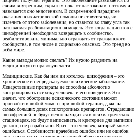
пациент получает терапию. Это заболевание развивается по
своим внутренним, скрытым пока от нас законам, поэтому и
называется оно эндогенным. В современной парадигме
оказания психиатрической помощи не ставятся задачи
излечить от этого заболевания, но ставится во главу угла так
называемая реабилитационная модель. Это когда пациентов с
шизофренией необходимо возвращать в сообщество,
реабилитировать, минимально ограждать от гражданского
сообщества, в том числе и социально-опасных. Это тренд во
всём мире.
Какие выводы можно сделать? Их нужно разделить на
медицинскую и правовую части.
Медицинские. Как бы нам ни хотелось, шизофрения – это
хроническое и непредсказуемое психическое заболевание.
Лекарственные препараты не способны абсолютно
контролировать психику человека и его поведение. Это
значит, что обострение психического состояния может
произойти в любой момент при любой терапии, даже на
самых больших дозах психотропных препаратов. Страдающие
шизофренией не будут вечно находиться в психиатрических
стационарах, их будут выписывать, и критериев для выписки
до конца не разработано. Врач – это человек, который может
ошибаться. Особенности врачебных ошибок или не ошибок
врача-психиатра, в отличие от врачей общесоматических