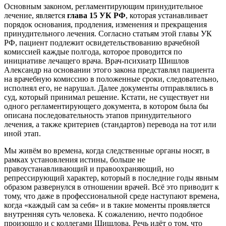
Основным законом, регламентирующим принудительное
лечение, является
глава 15 УК РФ
, которая устанавливает
порядок основания, продления, изменения и прекращения
принудительного лечения. Согласно статьям этой главы УК
РФ, пациент подлежит освидетельствованию врачебной
комиссией каждые полгода, которое проводится по
инициативе лечащего врача. Врач-психиатр Шишлов
Александр на основании этого закона представлял пациента
на врачебную комиссию в положенные сроки, следовательно,
исполнял его, не нарушал. Далее документы отправлялись в
суд, который принимал решение. Кстати, не существует ни
одного регламентирующего документа, в котором была бы
описана последовательность этапов принудительного
лечения, а также критериев (стандартов) перевода на тот или
иной этап.
Мы живём во времена, когда следственные органы носят, в
рамках установления истины, больше не
правоустанавливающий и правоохраняющий, но
репрессирующий характер, который в последние годы явным
образом развернулся в отношении врачей. Всё это приводит к
тому, что даже в профессиональной среде наступают времена,
когда «каждый сам за себя» и в такие моменты проявляется
внутренняя суть человека. К сожалению, нечто подобное
произошло и с коллегами Шишлова. Речь идёт о том, что