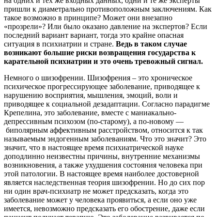
на одних и тех же входных данных, одни и те же эксперты
пришли к диаметрально противоположным заключениям. Как
такое возможно в принципе? Может они внезапно
«прозрели»? Или было оказано давление на экспертов? Если
последний вариант вариант, тогда это крайне опасная
ситуация в психиатрии и стране.
Ведь в таком случае
возникают большие риски возвращения государства к
карательной психиатрии и это очень тревожный сигнал.
Немного о шизофрении. Шизофрения – это хроническое
психическое прогрессирующее заболевание, приводящее к
нарушению восприятия, мышления, эмоций, воли и
приводящее к социальной дезадаптации. Согласно парадигме
Крепелина, это заболевание, вместе с маниакально-
депрессивным психозом (по-старому), а по-новому —
биполярным аффективным расстройством, относится к так
называемым эндогенным заболеваниям. Что это значит? Это
значит, что в настоящее время психиатрической науке
доподлинно неизвестны причины, внутренние механизмы
возникновения, а также ухудшения состояния человека при
этой патологии. В настоящее время наиболее достоверной
является наследственная теория шизофрении. Но до сих пор
ни один врач-психиатр не может предсказать, когда это
заболевание может у человека проявиться, а если оно уже
имеется, невозможно предсказать его обострение, даже если