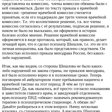
представлена на комиссию, члены комиссии обязаны были с
ней ознакомиться. Далее по тексту приказа о врачебной
комиссии: «решение врачебной комиссии считается
принятым, если его поддержало две трети членов врачебной
комиссии». Т.е. это коллективное решение, т.к. все члены
комиссии согласились с её результатами, подписав решение, и
никем не было ни высказано, ни оформлено в истории
болезни особое мнение. Решение врачебной комиссии
оформляется в виде протокола, который, как правило, делает
лечащий врач, что и сделал психиатр Шишлов, т.е. это не его
личная инициатива, как было представлено следствием. Он
полностью исполнил приказа минздрава России, без каких-
либо нарушений.
Итак, как мы видим, со стороны Шишлова не было каких-
либо нарушений ни закона страны, ни приказов минздрава,
всё было исполнено верно и в положенные сроки. Теперь
поговорим об амбулаторном этапе пребывания пациента и
врачебной тактике на этот период. В чём же тут вина
Шишлова? Да, как оказалось, всё просто: согласно показаниям
и заместителя главного врача, и заведующей отделением,
врач-психиатр ПНД «обязан» назначать рекомендованную
терапию в психиатрическом стационаре. А обязан ли?
Давайте разбираться и в этом вопросе. Начну несколько
издалека, со стационарного этапа. Александру Шишлову