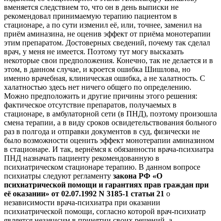
вменяется следствием то, что он в день выписки не
рекомендовал принимаемую терапию пациентом в
стационаре, а по сути изменил её, или, точнее, заменил на
приём аминазина, не оценив эффект от приёма монотерапии
этим препаратом. Достоверных сведений, почему так сделал
врач, у меня не имеется. Поэтому тут могу высказать
некоторые свои предположения. Конечно, так не делается и в
этом, в данном случае, и кроется ошибка Шишлова, но
именно врачебная, клиническая ошибка, а не халатность. С
халатностью здесь нет ничего общего по определению.
Можно предположить и другие причины этого решения:
фактическое отсутствие препаратов, получаемых в
стационаре, в амбулаторной сети (в ПНД), поэтому произошла
смена терапии, а в виду сроков освидетельствования больного
раз в полгода и отправки документов в суд, физически не
было возможности оценить эффект монотерапии аминазином
в стационаре. И так, вернёмся к обязанности врача-психиатра
ПНД назначать пациенту рекомендованную в
психиатрическом стационаре терапию. В данном вопросе
психиатры следуют регламенту
закона РФ «О
психиатрической помощи и гарантиях прав граждан при
её оказании» от 02.07.1992 N 3185-1 статьи 21
о
независимости врача-психиатра при оказании
психиатрической помощи, согласно которой врач-психиатр
является независим в принятии своих решений, а