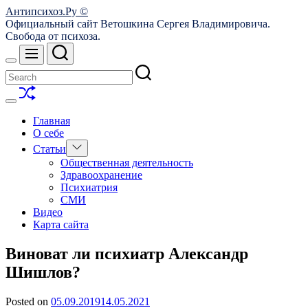
Skip
Антипсихоз.Ру ©
to
Официальный сайт Ветошкина Сергея Владимировича.
content
Свобода от психоза.
Search
Menu
Switch
color
mode
Shuffle
Switch
color
Главная
mode
О себе
Show
Статьи
sub
Общественная деятельность
menu
Здравоохранение
Психиатрия
СМИ
Видео
Карта сайта
Виноват ли психиатр Александр
Шишлов?
Posted on
05.09.2019
14.05.2021
by