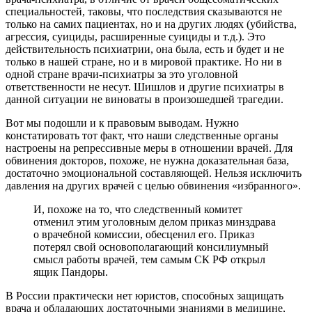
специальностей, таковы, что последствия сказываются не
только на самих пациентах, но и на других людях (убийства,
агрессия, суициды, расширенные суициды и т.д.). Это
действительность психиатрии, она была, есть и будет и не
только в нашей стране, но и в мировой практике. Но ни в
одной стране врачи-психиатры за это уголовной
ответственности не несут. Шишлов и другие психиатры в
данной ситуации не виноваты в произошедшей трагедии.
Вот мы подошли и к правовым выводам. Нужно
констатировать тот факт, что наши следственные органы
настроены на репрессивные меры в отношении врачей. Для
обвинения докторов, похоже, не нужна доказательная база,
достаточно эмоциональной составляющей. Нельзя исключить
давления на других врачей с целью обвинения «избранного».
И, похоже на то, что следственный комитет
отменил этим уголовным делом приказ минздрава
о врачебной комиссии, обесценил его. Приказ
потерял свой основополагающий консилиумный
смысл работы врачей, тем самым СК РФ открыл
ящик Пандоры.
В России практически нет юристов, способных защищать
врача и обладающих достаточными знаниями в медицине,