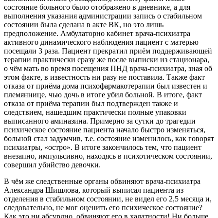
состояние больного было отображено в дневнике, а для
выполнения указания администрации запись о стабильном
состоянии была сделана в акте ВК, но это лишь
предположение. Амбулаторно кабинет врача-психиатра
активного динамического наблюдения пациент с матерью
посещали 3 раза. Пациент прекратил приём поддерживающей
терапии практически сразу же после выписки из стационара,
о чём мать во время посещения ПНД врача-психиатра, зная об
этом факте, в известность ни разу не поставила. Также факт
отказа от приёма дома психофармакотерапии был известен и
племяннице, чью дочь в итоге убил больной. В итоге, факт
отказа от приёма терапии был подтвержден также и
следствием, нашедшим практически полные упаковки
выписанного аминазина. Примерно за сутки до трагедии
психическое состояние пациента начало быстро изменяться,
больной стал задумчив, т.е. состояние изменилось, как говорят
психиатры, «остро». В итоге закончилось тем, что пациент
внезапно, импульсивно, находясь в психотическом состоянии,
совершил убийство девочки.
В чём же следственные органы обвиняют врача-психиатра
Александра Шишлова, который выписал пациента из
отделения в стабильном состоянии, не видел его 2,5 месяца и,
следовательно, не мог оценить его психическое состояние?
Как это ни абсурдно, обвиняют его в халатности! Ни больше,