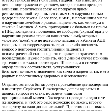
ответственность несут они сами. Пациент, как известно из
дела и подтверждено следствием, которое изъяло препарат
аминазин, практически сразу же прекратил приём
рекомендованной терапии, тем самым сам нарушил статью
федерального закона. Более того, и мать, и племянница знали
о нарушении лечебного режима пациентом, как минимум в
течение 2 месяцев. А мать, приходившая с больным на приём
в ПНД последние 2 посещения, не сообщила (скрыла) врачу о
нарушении режима терапии пациентом в амбулаторных
условиях (дома), что не позволило психиатру кабинета АДН
своевременно скорректировать терапию либо поставить
вопрос о повторной госпитализации пациента в
психиатрический стационар, что и привело к трагическим
последствиям. Нужно признать, что в данном случае причина
трагедии не в «халатности» врача Шишлова, а в стечении
определённых обстоятельств, усугубившихся
безответственным отношением как самого пациента, так и его
родных к собственному здоровью и безопасности.
Отдельно хотелось бы затронуть проведённые две экспертизы
в институте Сербского. В экспертные детали вдаваться в
данном вопросе не стану, но замечу лишь один
принципиальный момент. Экспертизы проводили одни и те
же эксперты, и чтоб это было возможно по закону, вторую
экспертизу назвали дополнительной. При этом основываясь