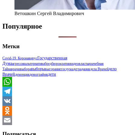
Ветошкин Сергей Владимирович
Популярное
Метки
Государственная
Covid-19. Коронавирус
Дума
Агрессия
Альтернатива
Бред
Бюрократия
Видео
Власть
Врачебная
Выборы
Дело
Тайна
Врачи
Выбора
Выгорание
Госдума
Деградация
Дела Врачей
Врачей
Дети
Деменция
Демография
WhatsApp
Telegram
VK
Odnoklassniki
Email
Подписаться