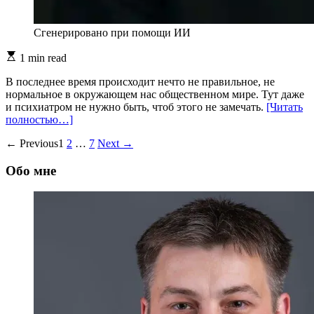
Сгенерировано при помощи ИИ
Estimated
1 min read
read
time
В последнее время происходит нечто не правильное, не
нормальное в окружающем нас общественном мире. Тут даже
и психиатром не нужно быть, чтоб этого не замечать.
[Читать
полностью…]
Пагинация
←
Previous
1
2
…
7
Next
→
записей
Обо мне