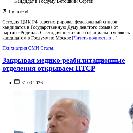
Кандидат в Госдуму Ветошкин Сергей
Estimated
1 min read
read
time
Сегодня ЦИК РФ зарегистрировал федеральный список
кандидатов в Государственную Думу девятого созыва от
партии «Родина». С сегодняшнего числа официально являюсь
кандидатом в Госдуму по Москве
[Читать полностью…]
Психиатрия
СМИ
Статьи
Закрывая медико-реабилитационные
отделения открываем ПТСР
Post
31.03.2026
Date