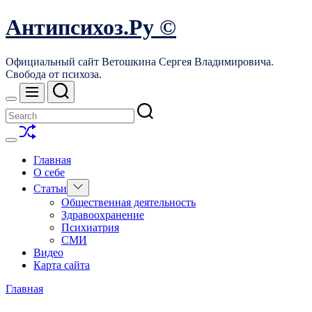
Skip
Антипсихоз.Ру ©
to
content
Официальный сайт Ветошкина Сергея Владимировича.
Свобода от психоза.
Search
Menu
Switch
color
mode
Shuffle
Switch
color
Главная
mode
О себе
Show
Статьи
sub
Общественная деятельность
menu
Здравоохранение
Психиатрия
СМИ
Видео
Карта сайта
Главная