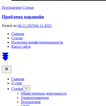
Психиатрия
Статьи
Проблема паранойи
Posted on
04.12.2025
04.12.2025
by
Сергей
Главная
Ветошкин
Статьи
Политика конфиденциальности
Карта сайта
Scroll
to
top
Close
Главная
О себе
Show
Статьи
sub
Общественная деятельность
menu
Здравоохранение
Психиатрия