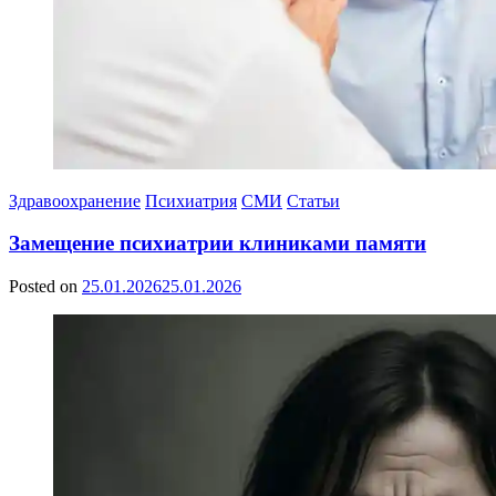
Здравоохранение
Психиатрия
СМИ
Статьи
Замещение психиатрии клиниками памяти
Posted on
25.01.2026
25.01.2026
by
Сергей
Ветошкин