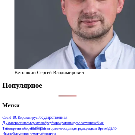
Ветошкин Сергей Владимирович
Популярное
Метки
Государственная
Covid-19. Коронавирус
Дума
Агрессия
Альтернатива
Бред
Бюрократия
Видео
Власть
Врачебная
Выборы
Дело
Тайна
Врачи
Выбора
Выгорание
Госдума
Деградация
Дела Врачей
Врачей
Дети
Деменция
Демография