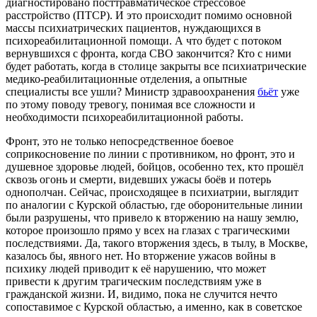
диагностировано посттравматическое стрессовое
расстройство (ПТСР). И это происходит помимо основной
массы психиатрических пациентов, нуждающихся в
психореабилитационной помощи. А что будет с потоком
вернувшихся с фронта, когда СВО закончится? Кто с ними
будет работать, когда в столице закрыты все психиатрические
медико-реабилитационные отделения, а опытные
специалисты все ушли? Министр здравоохранения
бьёт
уже
по этому поводу тревогу, понимая все сложности и
необходимости психореабилитационной работы.
Фронт, это не только непосредственное боевое
соприкосновение по линии с противником, но фронт, это и
душевное здоровье людей, бойцов, особенно тех, кто прошёл
сквозь огонь и смерти, видевших ужасы боёв и потерь
однополчан. Сейчас, происходящее в психиатрии, выглядит
по аналогии с Курской областью, где оборонительные линии
были разрушены, что привело к вторжению на нашу землю,
которое произошло прямо у всех на глазах с трагическими
последствиями. Да, такого вторжения здесь, в тылу, в Москве,
казалось бы, явного нет. Но вторжение ужасов войны в
психику людей приводит к её нарушению, что может
привести к другим трагическим последствиям уже в
гражданской жизни. И, видимо, пока не случится нечто
сопоставимое с Курской областью, а именно, как в советское