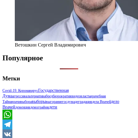
Ветошкин Сергей Владимирович
Популярное
Метки
Государственная
Covid-19. Коронавирус
Дума
Агрессия
Альтернатива
Бред
Бюрократия
Видео
Власть
Врачебная
Выборы
Дело
Тайна
Врачи
Выбора
Выгорание
Госдума
Деградация
Дела Врачей
Врачей
Дети
Деменция
Демография
WhatsApp
Telegram