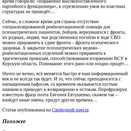
время говорили: «поражение высокопоставленного
партийного функционера», к отрезвлению умов во властных
структурах не приведёт…
Сейчас, в сложное время для страны отсутствие
специализированной реабилитационной помощи для
психиатрических пациентов, бойцов, вернувшихся с фронта,
их родных, людям, чьи родственники погибли в ходе СВО
можно приравнять к сдаче фронта – фронта психического
здоровья. А закрытие психиатрических медико-
реабилитационных отделений можно приравнять к
трагическим провалам, способствовавшим вторжению ВСУ в
Курскую область. Понимание этого рано или поздно придёт…
Ничто не вечно, всё меняется быстро в наш информационный
век и не всегда так будет. И то, что сейчас преподносится с
напыщенным пафосом, со временем оказывается пустым
пшиком и приводит к возвращению к истокам. Перефразируя
известную фразу поэта Евгения Евтушенко, скажем так –
взойдут иные имена, придут другие времена…
Статья опубликована на
Свободной прессе
Похожее