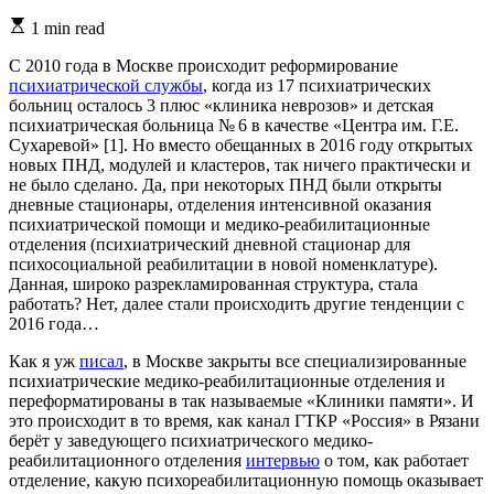
Estimated
1 min read
read
time
С 2010 года в Москве происходит реформирование
психиатрической службы
, когда из 17 психиатрических
больниц осталось 3 плюс «клиника неврозов» и детская
психиатрическая больница № 6 в качестве «Центра им. Г.Е.
Сухаревой» [1]. Но вместо обещанных в 2016 году открытых
новых ПНД, модулей и кластеров, так ничего практически и
не было сделано. Да, при некоторых ПНД были открыты
дневные стационары, отделения интенсивной оказания
психиатрической помощи и медико-реабилитационные
отделения (психиатрический дневной стационар для
психосоциальной реабилитации в новой номенклатуре).
Данная, широко разрекламированная структура, стала
работать? Нет, далее стали происходить другие тенденции с
2016 года…
Как я уж
писал
, в Москве закрыты все специализированные
психиатрические медико-реабилитационные отделения и
переформатированы в так называемые «Клиники памяти». И
это происходит в то время, как канал ГТКР «Россия» в Рязани
берёт у заведующего психиатрического медико-
реабилитационного отделения
интервью
о том, как работает
отделение, какую психореабилитационную помощь оказывает