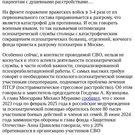
пациентам с душевными расстройствами…
На фронте поражение вражеских войск в 3-4 раза от их
первоначального состава приравнивается к разгрому, что
является катастрофой для противника. И если говорить
военным языком, то так называемая оптимизация
психиатрической службы столицы с катастрофическим
сокращением психиатрических больниц, отделений, коечного
фонда привела к разгрому психиатрии в Москве.
Особенно сейчас, в контексте проводимой СВО, нельзя не
коснуться и этого аспекта деятельности психиатрической
службы, в части особой важности, специализированной
психореабилитационной работы. С самых высоких трибун
говорят о необходимости психолого-психиатрической помощи
участникам спецоперации, поднимается проблема лечения
ПТСР (посттравматическое стрессовое расстройство). Об этом
говорила и заместитель председателя Госдумы А. Кузнецова.
А глава Минздрава Михаил Мурашко
сообщил
, что с июня
2023 года по февраль 2025 года в российские медучреждения
за психиатрической помощью обратилось более 80 тысяч
участников боевых действий и членов их семей. В июне 2024
года замминистра обороны и глава фонда «Защитники
Отечества» Анна Цивилева говорила, что у 20%
обратившихся в организацию участников СВО