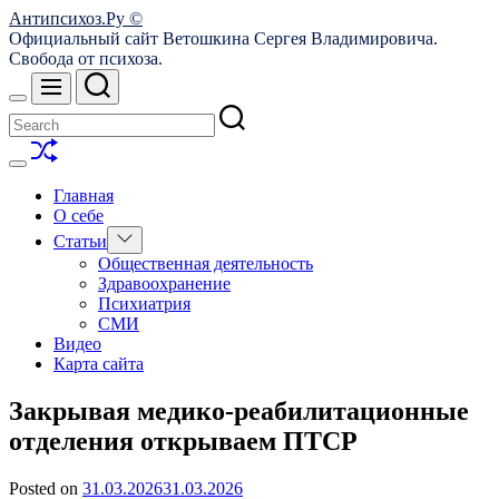
Skip
Антипсихоз.Ру ©
to
Официальный сайт Ветошкина Сергея Владимировича.
content
Свобода от психоза.
Search
Menu
Switch
color
mode
Shuffle
Switch
color
Главная
mode
О себе
Show
Статьи
sub
Общественная деятельность
menu
Здравоохранение
Психиатрия
СМИ
Видео
Карта сайта
Закрывая медико-реабилитационные
отделения открываем ПТСР
Posted on
31.03.2026
31.03.2026
by