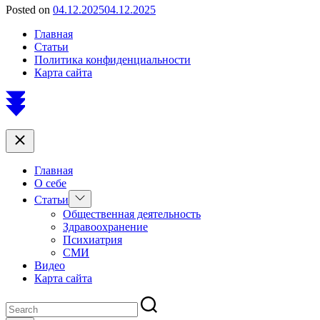
Posted on
04.12.2025
04.12.2025
by
Сергей
Главная
Ветошкин
Статьи
Политика конфиденциальности
Карта сайта
Scroll
to
top
Close
Главная
О себе
Show
Статьи
sub
Общественная деятельность
menu
Здравоохранение
Психиатрия
СМИ
Видео
Карта сайта