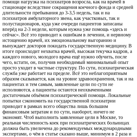
помощи нагрузка на психиатров возросла, как на врачей в
стационаре вследствие сокращения коечного фонда и средней
длительности пребывания до 3-3,5 недель, так и на
психиатров амбулаторного звена, как участковых, так и
полустационаров, куда уже очереди пациентов записаны
вперёд на 2-3 недели, которым нужна уже помощь «здесь и
сейчас». Всё это приводит к ошибкам в лечении, и нервному
истощению врачей, их эмоциональному выгоранию и
вынуждает докторов покидать государственную медицину. В
итоге происходит нехватка врачей, высокая текучка кадров, а
каждого нового, молодого врача ещё нужно обучить, после
чего, кстати, он, получив необходимый минимальный опыт
просто уходит в частные структуру. По сути, психиатрическая
служба уже работает на пределе. Всё это неблагоприятным
образом сказывается, как на уровне здравоохранения, так и на
пациентах и тем самым, заявленные цели по сути не
исполняются, а пациенты остаются неохваченными
достаточным объёмом психиатрической помощи. Локальные
попытки сэкономить на государственной психиатрии
приводит в рамках всего общества лишь большим
финансовым затратам и по сути, наоборот, ничего не
экономят. Чтоб выполнить заявленные цели в Москве, то
реальная численность коек при психиатрических больницах
должна быть увеличена до рекомендуемых международными
экспертами, о чём в статье сказано выше, минимум в 2 раза и