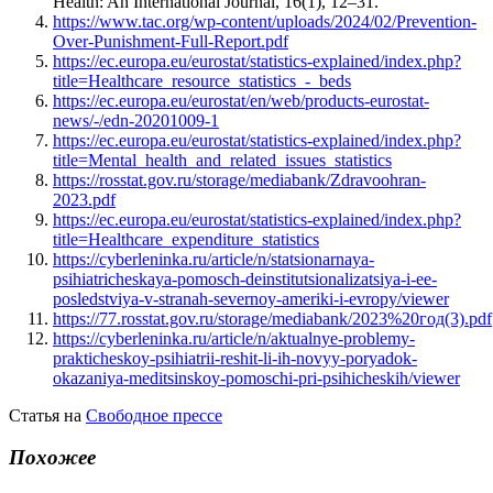
Health: An International Journal, 16(1), 12–31.
https://www.tac.org/wp-content/uploads/2024/02/Prevention-
Over-Punishment-Full-Report.pdf
https://ec.europa.eu/eurostat/statistics-explained/index.php?
title=Healthcare_resource_statistics_-_beds
https://ec.europa.eu/eurostat/en/web/products-eurostat-
news/-/edn-20201009-1
https://ec.europa.eu/eurostat/statistics-explained/index.php?
title=Mental_health_and_related_issues_statistics
https://rosstat.gov.ru/storage/mediabank/Zdravoohran-
2023.pdf
https://ec.europa.eu/eurostat/statistics-explained/index.php?
title=Healthcare_expenditure_statistics
https://cyberleninka.ru/article/n/statsionarnaya-
psihiatricheskaya-pomosch-deinstitutsionalizatsiya-i-ee-
posledstviya-v-stranah-severnoy-ameriki-i-evropy/viewer
https://77.rosstat.gov.ru/storage/mediabank/2023%20год(3).pdf
https://cyberleninka.ru/article/n/aktualnye-problemy-
prakticheskoy-psihiatrii-reshit-li-ih-novyy-poryadok-
okazaniya-meditsinskoy-pomoschi-pri-psihicheskih/viewer
Статья на
Свободное прессе
Похожее