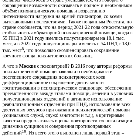
сокращении возможности оказывать в полном и необходимом
объёме психиатрическую помощь и возрастанию
интенсивности нагрузки на врачей-психиатров, со всеми
вытекающими последствиями. Также по данным Росстата, по
стране сообщается, что на период 2021-22 года относительную
стабильность амбулаторной психиатрической помощи, когда в
55 ПНД в 2021 году имелись полустационары на 18,1 тыс.
мест, а в 2022 году полустационары имелись в 54 ПНД с 18,0
8
тыс. мест
, что позволяло скомпенсировать сокращение
коечного фонда психиатрических больниц.
А что в
Москве
с психиатрией? В 2016 году авторы реформы
психиатрической помощи заявляли о необходимости
постепенного сокращения психиатрических коек,
дифференцированное сокращение длительности
госпитализации в психиатрическом стационаре, обеспечении
преемственности между этапами помощи, лечении в условиях
полустационарных отделений и активное использование
реабилитационных отделений при ПНД, использование всех
доступных ресурсов при оказании психиатрической помощи
(социальных служб, служб занятости и т.д.), а критериями
качества предполагалась оценка повторности госпитализации,
динамика суицидов и совершения противоправных
10
действий
. Из всего этого выполнен лишь первый этап –