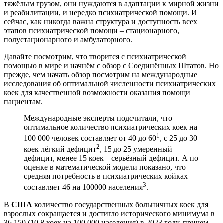
тяжёлым грузом, они нуждаются в адаптации к мирной жизни
и реабилитации, и нередко психиатрической помощи. И
сейчас, как никогда важна структура и доступность всех
этапов психиатрической помощи – стационарного,
полустационарного и амбулаторного.
Давайте посмотрим, что творится с психиатрической
помощью в мире и начнём с обзор с Соединённых Штатов. Но
прежде, чем начать обзор посмотрим на международные
исследования об оптимальной численности психиатрических
коек для качественной возможности оказания помощи
пациентам.
Международные эксперты подсчитали, что
оптимальное количество психиатрических коек на
1
100 000 человек составляет от 40 до 60
, с 25 до 30
2
коек лёгкий дефицит
, 15 до 25 умеренный
дефицит, менее 15 коек – серьёзный дефицит. А по
оценке в математической модели показано, что
средняя потребность в психиатрических койках
3
составляет 46 на 100000 населения
.
В
США
количество государственных больничных коек для
взрослых сокращается и достигло исторического минимума в
36 150 (10,8 коек на 100 000 населения) в 2023 году, причем