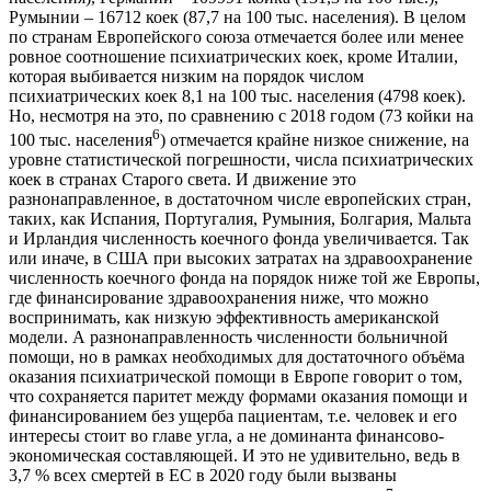
Румынии – 16712 коек (87,7 на 100 тыс. населения). В целом
по странам Европейского союза отмечается более или менее
ровное соотношение психиатрических коек, кроме Италии,
которая выбивается низким на порядок числом
психиатрических коек 8,1 на 100 тыс. населения (4798 коек).
Но, несмотря на это, по сравнению с 2018 годом (73 койки на
6
100 тыс. населения
) отмечается крайне низкое снижение, на
уровне статистической погрешности, числа психиатрических
коек в странах Старого света. И движение это
разнонаправленное, в достаточном числе европейских стран,
таких, как Испания, Португалия, Румыния, Болгария, Мальта
и Ирландия численность коечного фонда увеличивается. Так
или иначе, в США при высоких затратах на здравоохранение
численность коечного фонда на порядок ниже той же Европы,
где финансирование здравоохранения ниже, что можно
воспринимать, как низкую эффективность американской
модели. А разнонаправленность численности больничной
помощи, но в рамках необходимых для достаточного объёма
оказания психиатрической помощи в Европе говорит о том,
что сохраняется паритет между формами оказания помощи и
финансированием без ущерба пациентам, т.е. человек и его
интересы стоит во главе угла, а не доминанта финансово-
экономическая составляющей. И это не удивительно, ведь в
3,7 % всех смертей в ЕС в 2020 году были вызваны