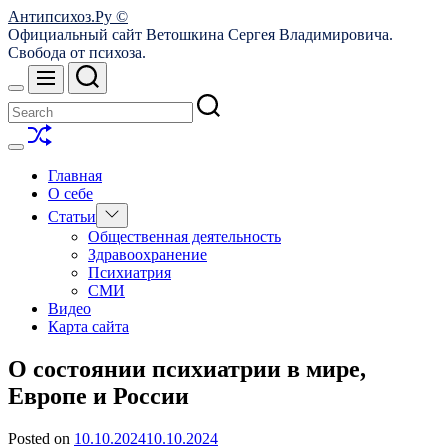
Skip
Антипсихоз.Ру ©
to
Официальный сайт Ветошкина Сергея Владимировича.
content
Свобода от психоза.
Search
Menu
Switch
color
mode
Shuffle
Switch
color
Главная
mode
О себе
Show
Статьи
sub
Общественная деятельность
menu
Здравоохранение
Психиатрия
СМИ
Видео
Карта сайта
О состоянии психиатрии в мире,
Европе и России
Posted on
10.10.2024
10.10.2024
by