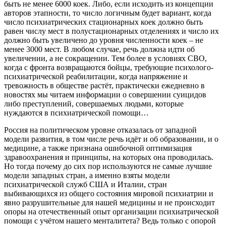
быть не менее 6000 коек. Либо, если исходить из концепции
авторов этапности, то число логичным будет вариант, когда
число психиатрических стационарных коек должно быть
равен числу мест в полустационарных отделениях и число их
должно быть увеличено до уровня численности коек – не
менее 3000 мест. В любом случае, речь должна идти об
увеличении, а не сокращении. Тем более в условиях СВО,
когда с фронта возвращаются бойцы, требующие психолого-
психиатрической реабилитации, когда напряжение и
тревожность в обществе растёт, практически ежедневно в
новостях мы читаем информации о совершении суицидов
либо преступлений, совершаемых людьми, которые
нуждаются в психиатрической помощи…
Россия на политическом уровне отказалась от западной
модели развития, в том числе речь идёт и об образовании, и о
медицине, а также признана ошибочной оптимизация
здравоохранения и принципы, на которых она проводилась.
Но тогда почему до сих пор используются не самые лучшие
модели западных стран, а именно взяты модели
психиатрической служб США и Италии, стран
выбивающихся из общего состояния мировой психиатрии и
явно разрушительные для нашей медицины и не происходит
опоры на отечественный опыт организации психиатрической
помощи с учётом нашего менталитета? Ведь только с опорой