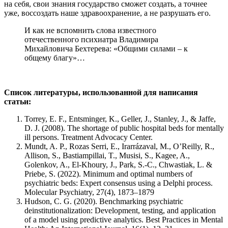
на себя, свои знания государство сможет создать, а точнее
уже, воссоздать наше здравоохранение, а не разрушать его.
И как не вспомнить слова известного
отечественного психиатра Владимира
Михайловича Бехтерева: «Общими силами – к
общему благу»…
Список литературы, использованной для написания
статьи:
Torrey, E. F., Entsminger, K., Geller, J., Stanley, J., & Jaffe,
D. J. (2008). The shortage of public hospital beds for mentally
ill persons. Treatment Advocacy Center.
Mundt, A. P., Rozas Serri, E., Irarrázaval, M., O’Reilly, R.,
Allison, S., Bastiampillai, T., Musisi, S., Kagee, A.,
Golenkov, A., El-Khoury, J., Park, S.-C., Chwastiak, L. &
Priebe, S. (2022). Minimum and optimal numbers of
psychiatric beds: Expert consensus using a Delphi process.
Molecular Psychiatry, 27(4), 1873–1879
Hudson, C. G. (2020). Benchmarking psychiatric
deinstitutionalization: Development, testing, and application
of a model using predictive analytics. Best Practices in Mental