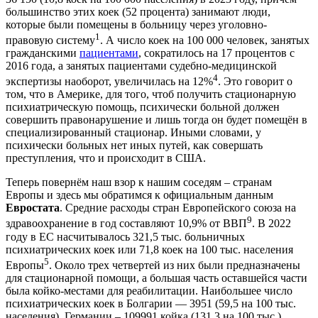
большинство этих коек (52 процента) занимают люди,
которые были помещены в больницу через уголовно-
1
правовую систему
. А число коек на 100 000 человек, занятых
гражданскими
пациентами
, сократилось на 17 процентов с
2016 года, а занятых пациентами судебно-медицинской
4
экспертизы наоборот, увеличилась на 12%
. Это говорит о
том, что в Америке, для того, чтоб получить стационарную
психиатрическую помощь, психически больной должен
совершить правонарушение и лишь тогда он будет помещён в
специализированный стационар. Иными словами, у
психически больных нет иных путей, как совершать
преступления, что и происходит в США.
Теперь повернём наш взор к нашим соседям – странам
Европы и здесь мы обратимся к официальным данным
Евростата
. Средние расходы стран Европейского союза на
9
здравоохранение в год составляют 10,9% от ВВП
. В 2022
году в ЕС насчитывалось 321,5 тыс. больничных
психиатрических коек или 71,8 коек на 100 тыс. населения
5
Европы
. Около трех четвертей из них были предназначены
для стационарной помощи, а большая часть оставшейся части
была койко-местами для реабилитации. Наибольшее число
психиатрических коек в Болгарии — 3951 (59,5 на 100 тыс.
населения), Германии – 109991 койка (131,3 на 100 тыс.),