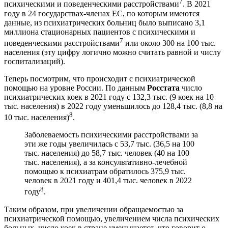
7
психическими и поведенческими расстройствами
. В 2021
году в 24 государствах-членах ЕС, по которым имеются
данные, из психиатрических больниц было выписано 3,1
миллиона стационарных пациентов с психическими и
7
поведенческими расстройствами
или около 300 на 100 тыс.
населения (эту цифру логично можно считать равной и числу
госпитализаций).
Теперь посмотрим, что происходит с психиатрической
помощью на уровне России. По данным
Росстата
число
психиатрических коек в 2021 году с 132,3 тыс. (9 коек на 10
тыс. населения) в 2022 году уменьшилось до 128,4 тыс. (8,8 на
8
10 тыс. населения)
.
Заболеваемость психическими расстройствами за
эти же годы увеличилась с 53,7 тыс. (36,5 на 100
тыс. населения) до 58,7 тыс. человек (40 на 100
тыс. населения), а за консультативно-лечебной
помощью к психиатрам обратилось 375,9 тыс.
человек в 2021 году и 401,4 тыс. человек в 2022
8
году
.
Таким образом, при увеличении обращаемостью за
психиатрической помощью, увеличением числа психических
больных, число коек в стране уменьшается, что говорит о