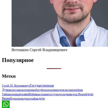
Ветошкин Сергей Владимирович
Популярное
Метки
Государственная
Covid-19. Коронавирус
Дума
Агрессия
Альтернатива
Бред
Бюрократия
Видео
Власть
Врачебная
Выборы
Дело
Тайна
Врачи
Выбора
Выгорание
Госдума
Деградация
Дела Врачей
Врачей
Дети
Деменция
Демография