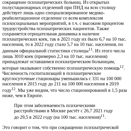
сокращение психиатрических больниц. Из открытых
полустационарных отделений при ПНД на всю столицу
действует лишь одно специализированное медико-
реабилитационное отделение со всем комплексом
психосоциальных мероприятий, в т.ч. с высоким процентом
трудоустройства психиатрических пациентов. Также
сохраняется отрицательная динамика в наличии
психиатрических коек, так в 2021 году их было 6,7 на 10 тыс.
населения, то в 2022 году стало 5,7 на 10 тыс. населения, по
11
данным официальной статистики столицы
. Из этого числа
лишь 3010 коек (примерно 2,3 на 10 тыс. населения)
принадлежат оставшимся психиатрическим больницам,
12
которые оказывают собственно психиатрическую помощь
.
Численность госпитализаций в психиатрические
круглосуточные стационары уменьшилась с 331 на 100 000
населения в 2015 году до 211 на 100 000 населения в 2019
12
году
. Мы уже видим, что число стационирований в 1,5 раза
ниже, чем в Европе.
При этом заболеваемость психическими
расстройствами в Москве растёт с 26,7 2021 году
11
до 29,5 в 2022 году (на 100 тыс. населения)
.
Это говорит о том, что при сокращении психиатрической