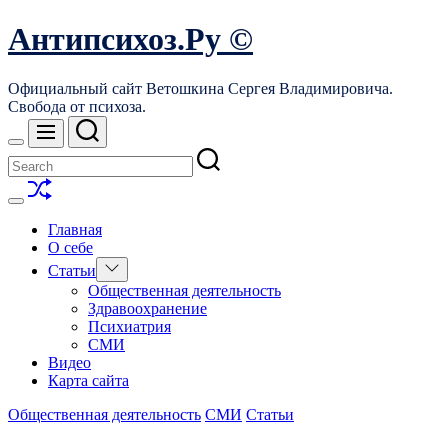
Skip
Антипсихоз.Ру ©
to
content
Официальный сайт Ветошкина Сергея Владимировича.
Свобода от психоза.
Search
Menu
Switch
color
mode
Shuffle
Switch
color
Главная
mode
О себе
Show
Статьи
sub
Общественная деятельность
menu
Здравоохранение
Психиатрия
СМИ
Видео
Карта сайта
Общественная деятельность
СМИ
Статьи