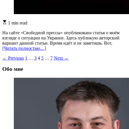
Estimated
1 min read
read
time
На сайте «Свободной прессы» опубликована статья о моём
взгляде о ситуации на Украине. Здесь публикую авторский
вариант данной статьи. Время идёт и не заметишь. Вот,
[Читать полностью…]
Пагинация
←
Previous
1
…
3
4
5
…
7
Next
→
записей
Обо мне