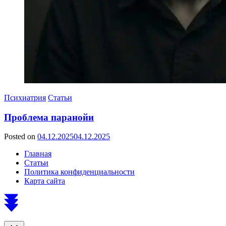
Психиатрия
Статьи
Проблема паранойи
Posted on
04.12.2025
04.12.2025
by
Сергей
Главная
Ветошкин
Статьи
Политика конфиденциальности
Карта сайта
Scroll
to
top
Close