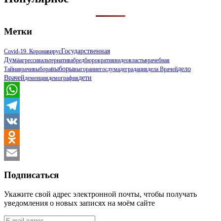
Метки
Государственная
Covid-19. Коронавирус
Дума
Агрессия
Альтернатива
Бред
Бюрократия
Видео
Власть
Врачебная
Выборы
Дело
Тайна
Врачи
Выбора
Выгорание
Госдума
Деградация
Дела Врачей
Врачей
Дети
Деменция
Демография
WhatsApp
Telegram
VK
Odnoklassniki
Email
Подписаться
Укажите свой адрес электронной почты, чтобы получать
уведомления о новых записях на моём сайте
E-