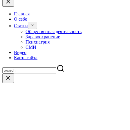
Главная
О себе
Show
Статьи
sub
Общественная деятельность
menu
Здравоохранение
Психиатрия
СМИ
Видео
Карта сайта
Close
search