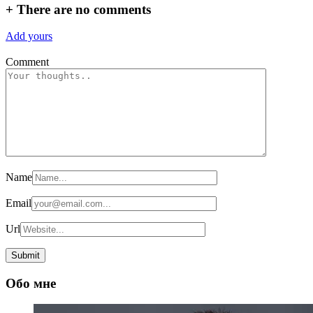
по
+
There are no comments
записям
Add yours
Comment
Name
Email
Url
Обо мне