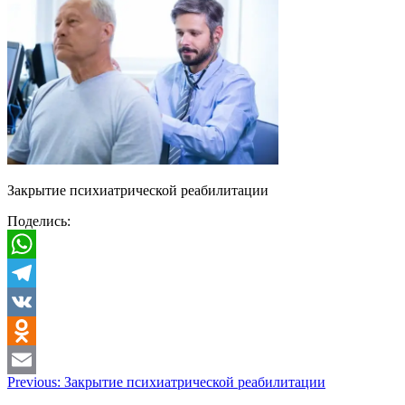
Закрытие психиатрической реабилитации
Поделись:
WhatsApp
Telegram
VK
Odnoklassniki
Навигация
Previous:
Закрытие психиатрической реабилитации
Email