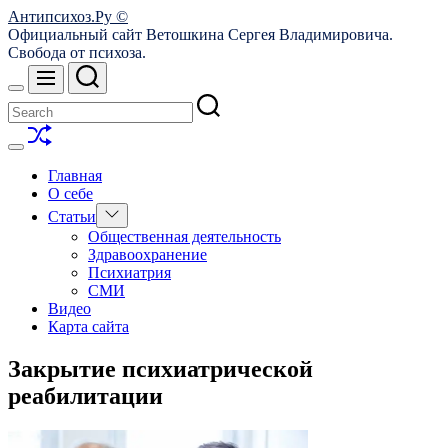
Skip
Антипсихоз.Ру ©
to
Официальный сайт Ветошкина Сергея Владимировича.
content
Свобода от психоза.
Search
Menu
Switch
color
mode
Shuffle
Switch
color
Главная
mode
О себе
Show
Статьи
sub
Общественная деятельность
menu
Здравоохранение
Психиатрия
СМИ
Видео
Карта сайта
Закрытие психиатрической
реабилитации